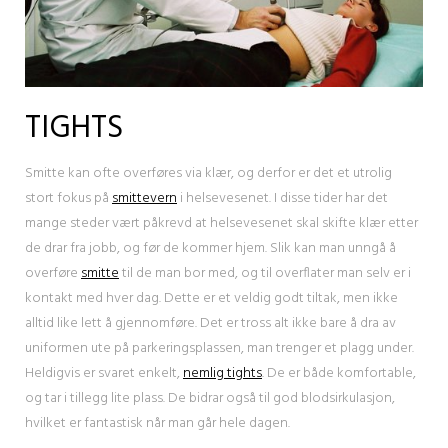
TIGHTS
Smitte kan ofte overføres via klær, og derfor er det et utrolig
stort fokus på
smittevern
i helsevesenet. I disse tider har det
mange steder vært påkrevd at helsevesenet skal skifte klær etter
de drar fra jobb, og før de kommer hjem. Slik kan man unngå å
overføre
smitte
til de man bor med, og til overflater man selv er i
kontakt med hver dag. Dette er et veldig godt tiltak, men ikke
alltid like lett å gjennomføre. Det er tross alt ikke bare å dra av
uniformen ute på parkeringsplassen, man trenger et plagg under.
Heldigvis er svaret enkelt,
nemlig tights
. De er både komfortable,
og tar i tillegg lite plass. De bidrar også til god blodsirkulasjon,
hvilket er fantastisk når man går hele dagen.