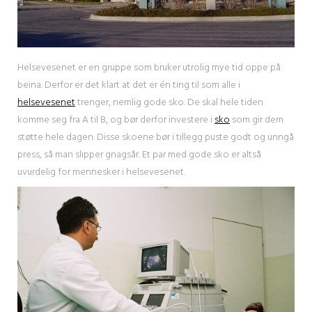
Helsevesenet er en gruppe som bruker utrolig mye tid oppe på
beina. Derfor er det klart at det er én ting til som alle i
helsevesenet
trenger, nemlig gode sko. De skal hele tiden
komme seg fra A til B, og bør derfor investere i
sko
som gir dem
støtte hele dagen. Disse skoene bør i tillegg puste godt og unngå
press, så man slipper gnagsår. Et par med gode sko er altså
uvurdelig for mennesker i helsevesenet.