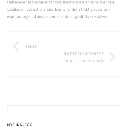
Helsevesenet består av fantastiske mennesker, som hver dag
dedikerer livet sitt til andre. Derfor er det så viktig at de selv
ivaretas, og med disse klærne, er de et godt stykke på vei.
HELSE
BATTERIKAPASITET
ER ALT, SÆRLIG NÅ!
Leit
etter:
NYE INNLEGG