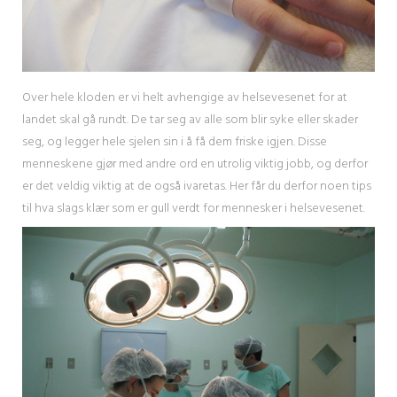
Over hele kloden er vi helt avhengige av helsevesenet for at
landet skal gå rundt. De tar seg av alle som blir syke eller skader
seg, og legger hele sjelen sin i å få dem friske igjen. Disse
menneskene gjør med andre ord en utrolig viktig jobb, og derfor
er det veldig viktig at de også ivaretas. Her får du derfor noen tips
til hva slags klær som er gull verdt for mennesker i helsevesenet.