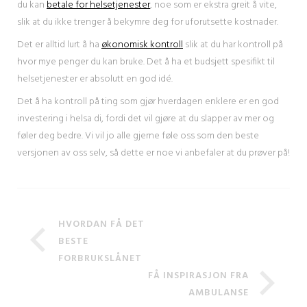
du kan
betale for helsetjenester
, noe som er ekstra greit å vite,
slik at du ikke trenger å bekymre deg for uforutsette kostnader.
Det er alltid lurt å ha
økonomisk kontroll
slik at du har kontroll på
hvor mye penger du kan bruke. Det å ha et budsjett spesifikt til
helsetjenester er absolutt en god idé.
Det å ha kontroll på ting som gjør hverdagen enklere er en god
investering i helsa di, fordi det vil gjøre at du slapper av mer og
føler deg bedre. Vi vil jo alle gjerne føle oss som den beste
versjonen av oss selv, så dette er noe vi anbefaler at du prøver på!
HVORDAN FÅ DET
BESTE
FORBRUKSLÅNET
FÅ INSPIRASJON FRA
AMBULANSE