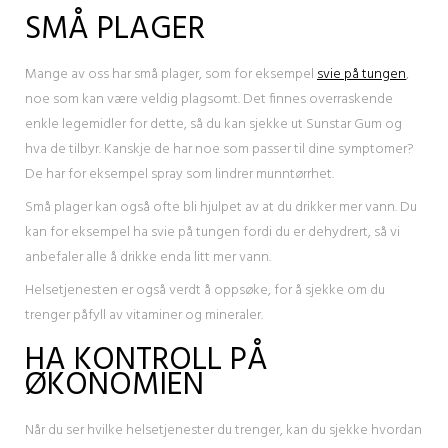
SMÅ PLAGER
Mange av oss har små plager, som for eksempel
svie på tungen
,
noe som kan være veldig plagsomt. Det finnes overraskende
enkle legemidler for dette, så du kan sjekke ut Sunstar Gum og
hva de tilbyr. Kanskje de har noe som passer til dine symptomer?
De har for eksempel spray som lindrer munntørrhet.
Små plager kan også ofte bli hjulpet av at du drikker mer vann. Du
kan for eksempel ha svie på tungen fordi du er dehydrert, så vi
anbefaler alle å drikke enda litt mer vann.
Helsetjenesten er også verdt å oppsøke, for å sjekke om du
trenger påfyll av vitaminer og mineraler.
HA KONTROLL PÅ
ØKONOMIEN
Når du ser hvilke helsetjenester du trenger, kan du sjekke hvordan